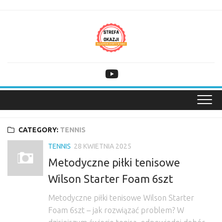
Skip
to
content
CATEGORY:
TENNIS
TENNIS
28 KWIETNIA 2025
Metodyczne piłki tenisowe
Wilson Starter Foam 6szt
Metodyczne piłki tenisowe Wilson Starter
Foam 6szt – jak rozwiązać problem? W