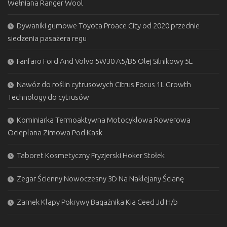
Wełniana Ranger Wool
Dywaniki gumowe Toyota Proace City od 2020 przednie
siedzenia pasażera regu
Fanfaro Ford And Volvo 5W30 A5/B5 Olej Silnikowy 5L
Nawóz do roślin cytrusowych Citrus Focus 1L Growth
Technology do cytrusów
Kominiarka Termoaktywna Motocyklowa Rowerowa
Ocieplana Zimowa Pod Kask
Taboret Kosmetyczny Fryzjerski Hoker Stołek
Zegar Ścienny Nowoczesny 3D Na Naklejany Ścianę
Zamek Klapy Pokrywy Bagażnika Kia Ceed Jd H/b