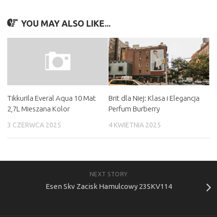
YOU MAY ALSO LIKE...
Brit dla Niej: Klasa i Elegancja
Tikkurila Everal Aqua 10 Mat
Perfum Burberry
2,7L Mieszana Kolor
4 KWIETNIA 2025
3 CZERWCA 2025
NEXT STORY
Esen Skv Zacisk Hamulcowy 23SKV114