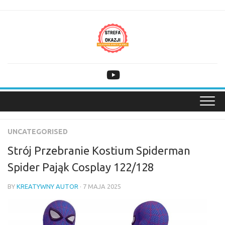
Skip
to
content
UNCATEGORISED
Strój Przebranie Kostium Spiderman
Spider Pająk Cosplay 122/128
BY
KREATYWNY AUTOR
· 7 MAJA 2025