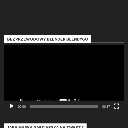
BEZPRZEWODOWY BLENDER BLENDYGO
Odtwarzacz
video
00:00
00:37
JAKA MASKA NARCIARSKA NA TWARZ ?