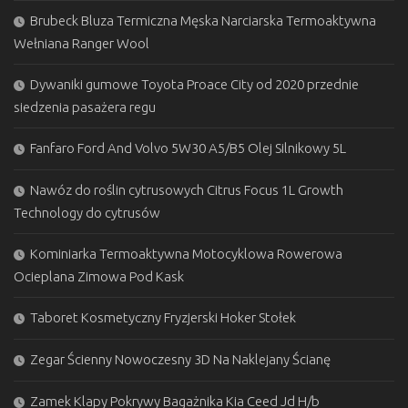
Brubeck Bluza Termiczna Męska Narciarska Termoaktywna
Wełniana Ranger Wool
Dywaniki gumowe Toyota Proace City od 2020 przednie
siedzenia pasażera regu
Fanfaro Ford And Volvo 5W30 A5/B5 Olej Silnikowy 5L
Nawóz do roślin cytrusowych Citrus Focus 1L Growth
Technology do cytrusów
Kominiarka Termoaktywna Motocyklowa Rowerowa
Ocieplana Zimowa Pod Kask
Taboret Kosmetyczny Fryzjerski Hoker Stołek
Zegar Ścienny Nowoczesny 3D Na Naklejany Ścianę
Zamek Klapy Pokrywy Bagażnika Kia Ceed Jd H/b