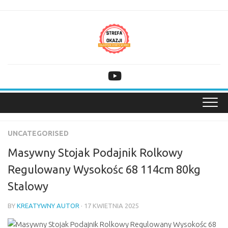
Skip
to
content
UNCATEGORISED
Masywny Stojak Podajnik Rolkowy
Regulowany Wysokośc 68 114cm 80kg
Stalowy
BY
KREATYWNY AUTOR
· 17 KWIETNIA 2025