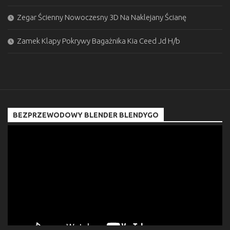
Zegar Ścienny Nowoczesny 3D Na Naklejany Ścianę
Zamek Klapy Pokrywy Bagażnika Kia Ceed Jd H/b
BEZPRZEWODOWY BLENDER BLENDYGO
Odtwarzacz
video