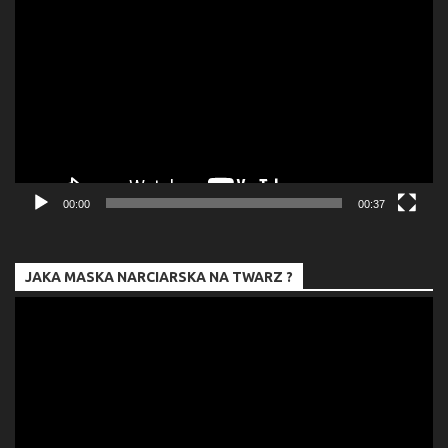
video
00:00
00:37
JAKA MASKA NARCIARSKA NA TWARZ ?
Odtwarzacz
video