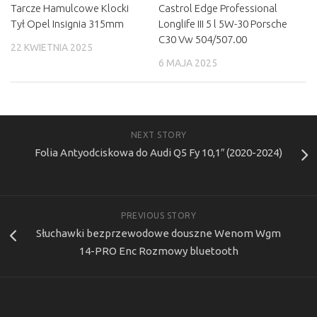
Tarcze Hamulcowe Klocki
Castrol Edge Professional
Tył Opel Insignia 315mm
Longlife III 5 l 5W-30 Porsche
C30 Vw 504/507.00
22 KWIETNIA 2025
6 MAJA 2025
NEXT STORY
Folia Antyodciskowa do Audi Q5 Fy 10,1″ (2020-2024)
PREVIOUS STORY
Słuchawki bezprzewodowe douszne Wenom Wgm
14-PRO Enc Rozmowy bluetooth