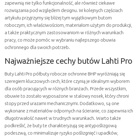
zapewnią nie tylko funkcjonalność, ale również ciekawe
rozwiązania pod względem designu. W kolejnych częściach
artykułu przyjrzymy się bliżej tym wyjątkowym butom
roboczym, ich właściwościom, materiałom użytym do produkcji,
a także praktycznym zastosowaniom w różnych warunkach
pracy, co może pomóc w wybraniu najlepszego obuwia
ochronnego dla swoich potrzeb.
Najważniejsze cechy butów Lahti Pro
Buty Lahti Pro półbuty robocze ochronne BHP wyróżniają się
szeregiem kluczowych cech, które czynią je idealnym wyborem
dla osób pracujących w różnych branżach. Przede wszystkim,
obuwie to zostało wyposażone w stalowy nosek, który chroni
stopy przed urazami mechanicznymi. Dodatkowo, są one
wykonane z materiałów odpornych na ścieranie, co zapewnia ich
długotrwałość nawet w trudnych warunkach. Warto także
podkreślić, że buty te charakteryzują się antypoślizgową
podeszwą, co minimalizuje ryzyko poślizgnięć i upadków,