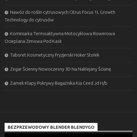
Nawóz do roślin cytrusowych Citrus Focus 1L Growth
Technology do cytrusów
Kominiarka Termoaktywna Motocyklowa Rowerowa
Ocieplana Zimowa Pod Kask
Taboret Kosmetyczny Fryzjerski Hoker Stołek
Zegar Ścienny Nowoczesny 3D Na Naklejany Ścianę
Zamek Klapy Pokrywy Bagażnika Kia Ceed Jd H/b
BEZPRZEWODOWY BLENDER BLENDYGO
Odtwarzacz