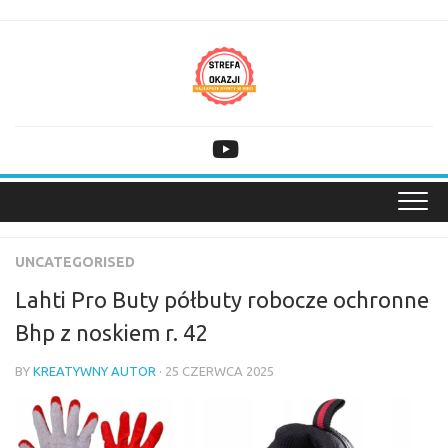
Skip
to
content
UNCATEGORISED
Lahti Pro Buty półbuty robocze ochronne
Bhp z noskiem r. 42
BY
KREATYWNY AUTOR
· 25 CZERWCA 2025