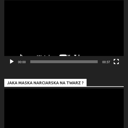
Odtwarzacz
video
00:00
00:37
JAKA MASKA NARCIARSKA NA TWARZ ?
Odtwarzacz
video