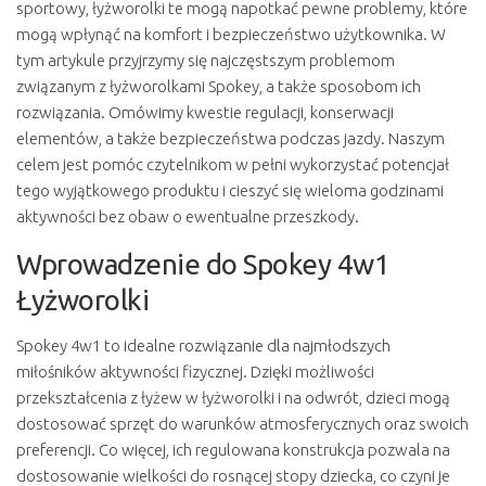
sportowy, łyżworolki te mogą napotkać pewne problemy, które
mogą wpłynąć na komfort i bezpieczeństwo użytkownika. W
tym artykule przyjrzymy się najczęstszym problemom
związanym z łyżworolkami Spokey, a także sposobom ich
rozwiązania. Omówimy kwestie regulacji, konserwacji
elementów, a także bezpieczeństwa podczas jazdy. Naszym
celem jest pomóc czytelnikom w pełni wykorzystać potencjał
tego wyjątkowego produktu i cieszyć się wieloma godzinami
aktywności bez obaw o ewentualne przeszkody.
Wprowadzenie do Spokey 4w1
Łyżworolki
Spokey 4w1 to idealne rozwiązanie dla najmłodszych
miłośników aktywności fizycznej. Dzięki możliwości
przekształcenia z łyżew w łyżworolki i na odwrót, dzieci mogą
dostosować sprzęt do warunków atmosferycznych oraz swoich
preferencji. Co więcej, ich regulowana konstrukcja pozwala na
dostosowanie wielkości do rosnącej stopy dziecka, co czyni je