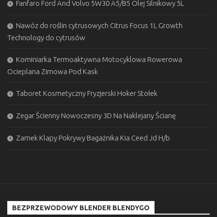
Fanfaro Ford And Volvo 5W30 A5/B5 Olej Silnikowy 5L
Nawóz do roślin cytrusowych Citrus Focus 1L Growth
Technology do cytrusów
Kominiarka Termoaktywna Motocyklowa Rowerowa
Ocieplana Zimowa Pod Kask
Taboret Kosmetyczny Fryzjerski Hoker Stołek
Zegar Ścienny Nowoczesny 3D Na Naklejany Ścianę
Zamek Klapy Pokrywy Bagażnika Kia Ceed Jd H/b
BEZPRZEWODOWY BLENDER BLENDYGO