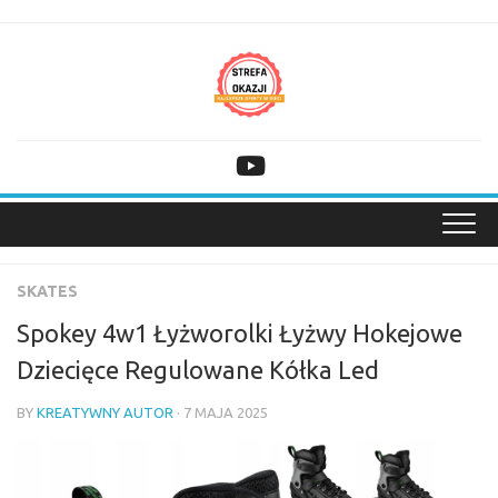
Skip
to
content
SKATES
Spokey 4w1 Łyżworolki Łyżwy Hokejowe
Dziecięce Regulowane Kółka Led
BY
KREATYWNY AUTOR
· 7 MAJA 2025