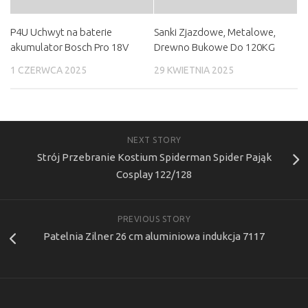
P4U Uchwyt na baterie
Sanki Zjazdowe, Metalowe,
akumulator Bosch Pro 18V
Drewno Bukowe Do 120KG
1 CZERWCA 2025
29 KWIETNIA 2025
NEXT STORY
Strój Przebranie Kostium Spiderman Spider Pająk
Cosplay 122/128
PREVIOUS STORY
Patelnia Zilner 26 cm aluminiowa indukcja 7117