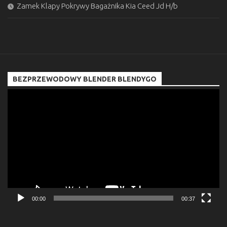
Zamek Klapy Pokrywy Bagażnika Kia Ceed Jd H/b
BEZPRZEWODOWY BLENDER BLENDYGO
Odtwarzacz
video
00:00
00:37