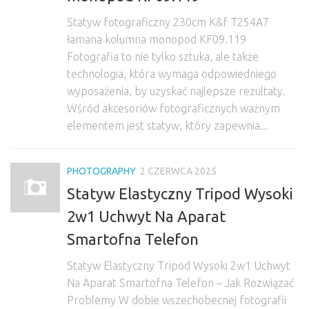
Statyw fotograficzny 230cm K&f T254A7
łamana kolumna monopod KF09.119
Fotografia to nie tylko sztuka, ale także
technologia, która wymaga odpowiedniego
wyposażenia, by uzyskać najlepsze rezultaty.
Wśród akcesoriów fotograficznych ważnym
elementem jest statyw, który zapewnia...
PHOTOGRAPHY
2 CZERWCA 2025
Statyw Elastyczny Tripod Wysoki
2w1 Uchwyt Na Aparat
Smartofna Telefon
Statyw Elastyczny Tripod Wysoki 2w1 Uchwyt
Na Aparat Smartofna Telefon – Jak Rozwiązać
Problemy W dobie wszechobecnej fotografii