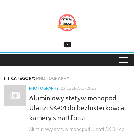
Skip
to
content
CATEGORY:
PHOTOGRAPHY
PHOTOGRAPHY
23 CZERWCA 2025
Aluminiowy statyw monopod
Ulanzi SK-04 do bezlusterkowca
kamery smartfonu
Aluminiowy statyw monopod Ulanzi SK-04 do