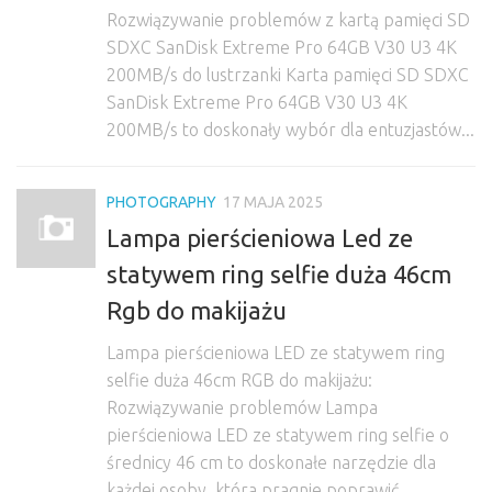
Rozwiązywanie problemów z kartą pamięci SD
SDXC SanDisk Extreme Pro 64GB V30 U3 4K
200MB/s do lustrzanki Karta pamięci SD SDXC
SanDisk Extreme Pro 64GB V30 U3 4K
200MB/s to doskonały wybór dla entuzjastów...
PHOTOGRAPHY
17 MAJA 2025
Lampa pierścieniowa Led ze
statywem ring selfie duża 46cm
Rgb do makijażu
Lampa pierścieniowa LED ze statywem ring
selfie duża 46cm RGB do makijażu:
Rozwiązywanie problemów Lampa
pierścieniowa LED ze statywem ring selfie o
średnicy 46 cm to doskonałe narzędzie dla
każdej osoby, która pragnie poprawić...