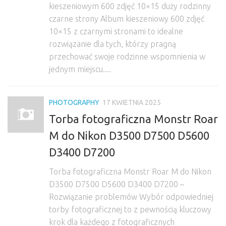
kieszeniowym 600 zdjęć 10×15 duży rodzinny
czarne strony Album kieszeniowy 600 zdjęć
10×15 z czarnymi stronami to idealne
rozwiązanie dla tych, którzy pragną
przechować swoje rodzinne wspomnienia w
jednym miejscu....
PHOTOGRAPHY
17 KWIETNIA 2025
Torba fotograficzna Monstr Roar
M do Nikon D3500 D7500 D5600
D3400 D7200
Torba fotograficzna Monstr Roar M do Nikon
D3500 D7500 D5600 D3400 D7200 –
Rozwiązanie problemów Wybór odpowiedniej
torby fotograficznej to z pewnością kluczowy
krok dla każdego z fotograficznych