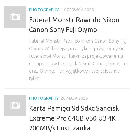
PHOTOGRAPHY
1 CZERWCA 2025
Futerał Monstr Rawr do Nikon
Canon Sony Fuji Olymp
Futerał Monstr Rawr do Nikon Canon Sony Fuji
Olymp W dzisiejszym artykule przyjrzymy się
futerałowi Monstr Rawr, zaprojektowanemu
dla aparatów takich jak Nikon, Canon, Sony, Fuji
oraz Olymp. Ten wyjątkowy futerał jest nie
tylko...
PHOTOGRAPHY
26 MAJA 2025
Karta Pamięci Sd Sdxc Sandisk
Extreme Pro 64GB V30 U3 4K
200MB/s Lustrzanka