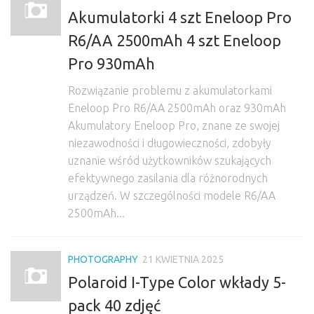
Akumulatorki 4 szt Eneloop Pro
R6/AA 2500mAh 4 szt Eneloop
Pro 930mAh
Rozwiązanie problemu z akumulatorkami
Eneloop Pro R6/AA 2500mAh oraz 930mAh
Akumulatory Eneloop Pro, znane ze swojej
niezawodności i długowieczności, zdobyły
uznanie wśród użytkowników szukających
efektywnego zasilania dla różnorodnych
urządzeń. W szczególności modele R6/AA
2500mAh...
PHOTOGRAPHY
21 KWIETNIA 2025
Polaroid I-Type Color wkłady 5-
pack 40 zdjęć