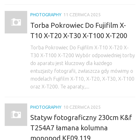
PHOTOGRAPHY
11 CZERWCA 2025
Torba Pokrowiec Do Fujifilm X-
T10 X-T20 X-T30 X-T100 X-T200
Torba Pokrowiec Do Fujifilm X-T10 X-T20 X-
T30 X-T100 X-T200 Wybór odpowiedniej torby
do aparatu jest kluczowy dla każdego
entuzjasty fotografii, zwłaszcza gdy mówimy o
modelach Fujifilm X-T10, X-T20, X-T30, X-T100
oraz X-T200. Te aparaty,...
PHOTOGRAPHY
10 CZERWCA 2025
Statyw fotograficzny 230cm K&f
T254A7 łamana kolumna
monopod KF09.119