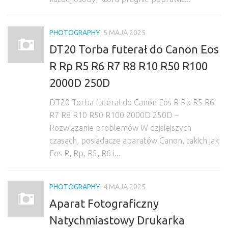
PHOTOGRAPHY
5 MAJA 2025
DT20 Torba futerał do Canon Eos
R Rp R5 R6 R7 R8 R10 R50 R100
2000D 250D
DT20 Torba futerał do Canon Eos R Rp R5 R6
R7 R8 R10 R50 R100 2000D 250D –
Rozwiązanie problemów W dzisiejszych
czasach, posiadacze aparatów Canon, takich jak
Eos R, Rp, R5, R6 i...
PHOTOGRAPHY
4 MAJA 2025
Aparat Fotograficzny
Natychmiastowy Drukarka