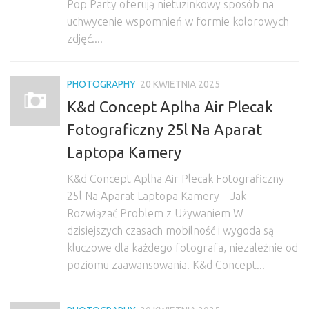
Pop Party oferują nietuzinkowy sposób na
uchwycenie wspomnień w formie kolorowych
zdjęć....
PHOTOGRAPHY
20 KWIETNIA 2025
K&d Concept Aplha Air Plecak
Fotograficzny 25l Na Aparat
Laptopa Kamery
K&d Concept Aplha Air Plecak Fotograficzny
25l Na Aparat Laptopa Kamery – Jak
Rozwiązać Problem z Używaniem W
dzisiejszych czasach mobilność i wygoda są
kluczowe dla każdego fotografa, niezależnie od
poziomu zaawansowania. K&d Concept...