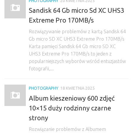
PHOTOGRAPHY
20 KWIETNIA 2025
Sandisk 64 Gb micro Sd XC UHS3
Extreme Pro 170MB/s
Rozwiązywanie problemów z kartą Sandisk 64
Gb micro SD XC UHS3 Extreme Pro 170MB/s
Karta pamięci Sandisk 64 Gb micro SD XC
UHS3 Extreme Pro 170MB/s to jeden z
popularniejszych wyborów wśród entuzjastów
fotografii,...
PHOTOGRAPHY
18 KWIETNIA 2025
Album kieszeniowy 600 zdjęć
10×15 duży rodzinny czarne
strony
Rozwiązanie problemów z Albumem