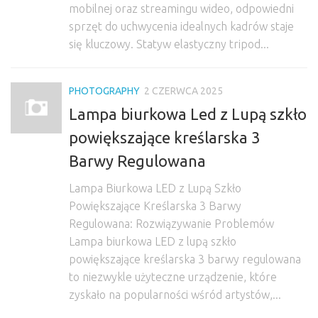
mobilnej oraz streamingu wideo, odpowiedni
sprzęt do uchwycenia idealnych kadrów staje
się kluczowy. Statyw elastyczny tripod...
PHOTOGRAPHY
2 CZERWCA 2025
Lampa biurkowa Led z Lupą szkło
powiększające kreślarska 3
Barwy Regulowana
Lampa Biurkowa LED z Lupą Szkło
Powiększające Kreślarska 3 Barwy
Regulowana: Rozwiązywanie Problemów
Lampa biurkowa LED z lupą szkło
powiększające kreślarska 3 barwy regulowana
to niezwykle użyteczne urządzenie, które
zyskało na popularności wśród artystów,...