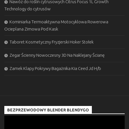
Nawóz do roślin cytrusowych Citrus Focus 1L Growth
Technology do cytrusów
Kominiarka Termoaktywna Motocyklowa Rowerowa
Ocieplana Zimowa Pod Kask
Taboret Kosmetyczny Fryzjerski Hoker Stołek
Zegar Ścienny Nowoczesny 3D Na Naklejany Ścianę
Zamek Klapy Pokrywy Bagażnika Kia Ceed Jd H/b
BEZPRZEWODOWY BLENDER BLENDYGO
Odtwarzacz
video