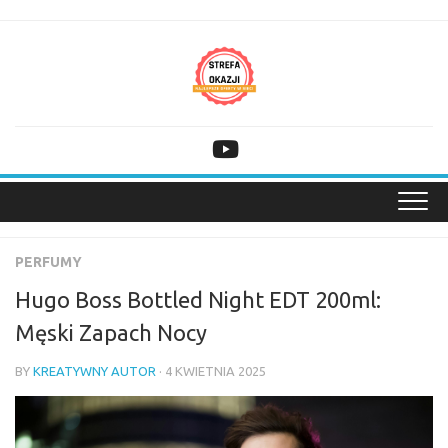
Skip
to
content
PERFUMY
Hugo Boss Bottled Night EDT 200ml:
Męski Zapach Nocy
BY
KREATYWNY AUTOR
· 4 KWIETNIA 2025