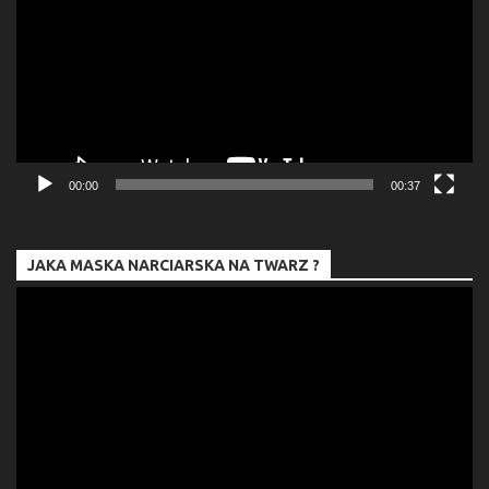
00:00
00:37
JAKA MASKA NARCIARSKA NA TWARZ ?
Odtwarzacz
video