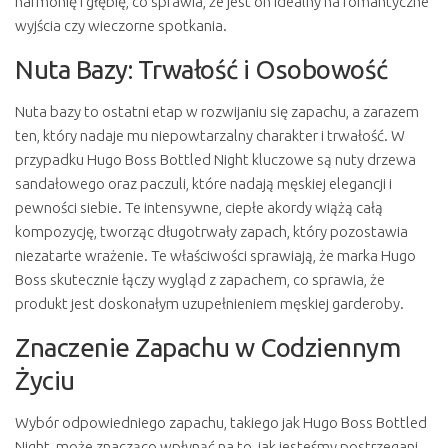
harmonię i głębię, co sprawia, że jest on idealny na romantyczne
wyjścia czy wieczorne spotkania.
Nuta Bazy: Trwałość i Osobowość
Nuta bazy to ostatni etap w rozwijaniu się zapachu, a zarazem
ten, który nadaje mu niepowtarzalny charakter i trwałość. W
przypadku Hugo Boss Bottled Night kluczowe są nuty drzewa
sandałowego oraz paczuli, które nadają męskiej elegancji i
pewności siebie. Te intensywne, ciepłe akordy wiążą całą
kompozycję, tworząc długotrwały zapach, który pozostawia
niezatarte wrażenie. Te właściwości sprawiają, że marka Hugo
Boss skutecznie łączy wygląd z zapachem, co sprawia, że
produkt jest doskonałym uzupełnieniem męskiej garderoby.
Znaczenie Zapachu w Codziennym
Życiu
Wybór odpowiedniego zapachu, takiego jak Hugo Boss Bottled
Night, może znacząco wpłynąć na to, jak jesteśmy postrzegani