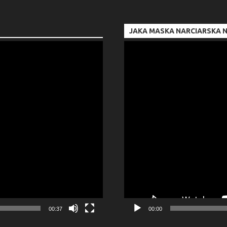
JAKA MASKA NARCIARSKA N
Odtwarzacz
video
00:37
00:00