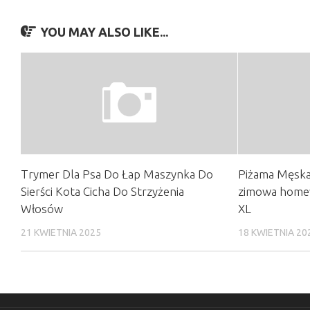
YOU MAY ALSO LIKE...
Trymer Dla Psa Do Łap Maszynka Do
Piżama Męska
Sierści Kota Cicha Do Strzyżenia
zimowa homew
Włosów
XL
21 KWIETNIA 2025
18 KWIETNIA 20