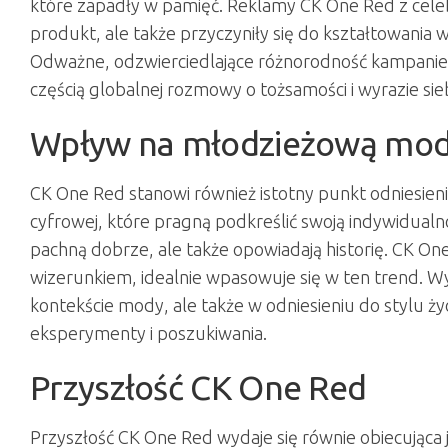
które zapadły w pamięć. Reklamy CK One Red z celeb
produkt, ale także przyczyniły się do kształtowania
Odważne, odzwierciedlające różnorodność kampanie po
częścią globalnej rozmowy o tożsamości i wyrazie sie
Wpływ na młodzieżową mo
CK One Red stanowi również istotny punkt odniesienia
cyfrowej, które pragną podkreślić swoją indywidualnoś
pachną dobrze, ale także opowiadają historię. CK 
wizerunkiem, idealnie wpasowuje się w ten trend. Wy
kontekście mody, ale także w odniesieniu do stylu ży
eksperymenty i poszukiwania.
Przyszłość CK One Red
Przyszłość CK One Red wydaje się równie obiecująca j