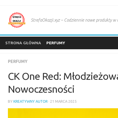
Skip
to
content
StrefaOkazji.xyz – Codziennie nowe produkty w
STRONA GŁÓWNA
PERFUMY
PERFUMY
CK One Red: Młodzieżowa
Nowoczesności
BY
KREATYWNY AUTOR
· 21 MARCA 2025