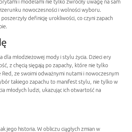
rytami i modelami nie tylko zwróciły uwagę na sam
 wizerunku nowoczesności i wolności wyboru.
szerzyły definicję urokliwości, co czyni zapach
bie.
dę
 dla młodzieżowej mody i stylu życia. Dzieci ery
ć, z chęcią sięgają po zapachy, które nie tylko
One Red, ze swoimi odważnymi nutami i nowoczesnym
bór takiego zapachu to manifest stylu, nie tylko w
cia młodych ludzi, ukazując ich otwartość na
ak jego historia. W obliczu ciągłych zmian w