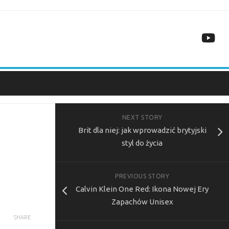
NEXT STORY
Brit dla niej: jak wprowadzić brytyjski
styl do życia
PREVIOUS STORY
Calvin Klein One Red: Ikona Nowej Ery
Zapachów Unisex
SHARE