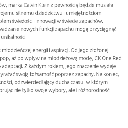
w, marka Calvin Klein z pewnością będzie musiała
ojemu silnemu dziedzictwu i umiejętnościom
m świeżości i innowacji w świecie zapachów.
wadzanie nowych funkcji zapachu mogą przyciągnąć
unikalności.
łodzieńczej energii i aspiracji. Od jego złożonej
e pop, aż po wpływ na młodzieżową modę, CK One Red
 adaptacji. Z każdym rokiem, jego znaczenie wydaje
 wyrażać swoją tożsamość poprzez zapachy. Na koniec,
ości, odzwierciedlający ducha czasu, w którym
brując nie tylko swoje wybory, ale i różnorodność