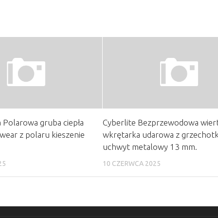
 Polarowa gruba ciepła
Cyberlite Bezprzewodowa wier
ear z polaru kieszenie
wkrętarka udarowa z grzechotk
uchwyt metalowy 13 mm.
25
10 CZERWCA 2025