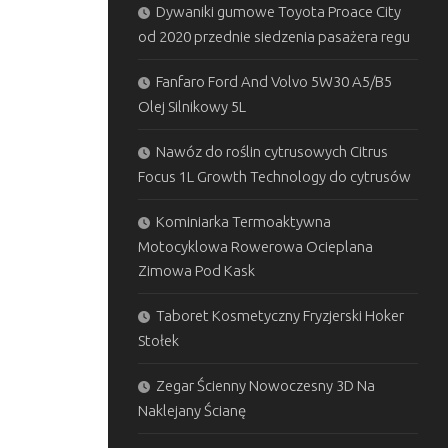
Dywaniki gumowe Toyota Proace City
od 2020 przednie siedzenia pasażera regu
Fanfaro Ford And Volvo 5W30 A5/B5
Olej Silnikowy 5L
Nawóz do roślin cytrusowych Citrus
Focus 1L Growth Technology do cytrusów
Kominiarka Termoaktywna
Motocyklowa Rowerowa Ocieplana
Zimowa Pod Kask
Taboret Kosmetyczny Fryzjerski Hoker
Stołek
Zegar Ścienny Nowoczesny 3D Na
Naklejany Ścianę