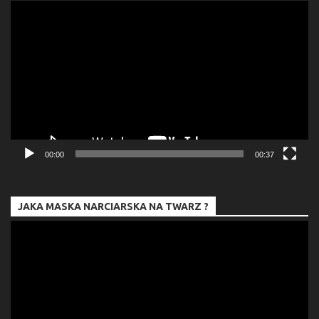
Odtwarzacz
video
00:00
00:37
JAKA MASKA NARCIARSKA NA TWARZ ?
Odtwarzacz
video