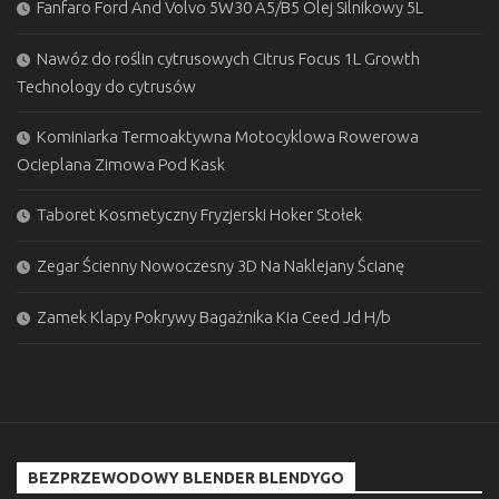
Fanfaro Ford And Volvo 5W30 A5/B5 Olej Silnikowy 5L
Nawóz do roślin cytrusowych Citrus Focus 1L Growth
Technology do cytrusów
Kominiarka Termoaktywna Motocyklowa Rowerowa
Ocieplana Zimowa Pod Kask
Taboret Kosmetyczny Fryzjerski Hoker Stołek
Zegar Ścienny Nowoczesny 3D Na Naklejany Ścianę
Zamek Klapy Pokrywy Bagażnika Kia Ceed Jd H/b
BEZPRZEWODOWY BLENDER BLENDYGO