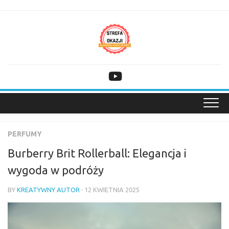
Skip
to
content
PERFUMY
Burberry Brit Rollerball: Elegancja i
wygoda w podróży
BY
KREATYWNY AUTOR
· 12 KWIETNIA 2025