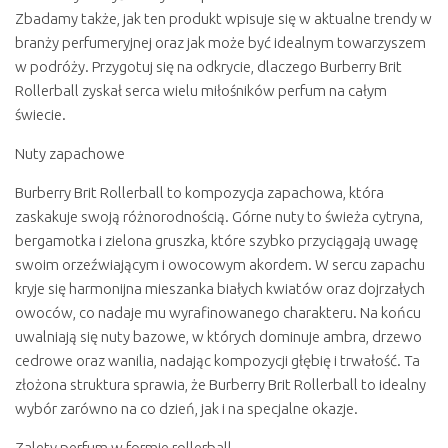
Zbadamy także, jak ten produkt wpisuje się w aktualne trendy w
branży perfumeryjnej oraz jak może być idealnym towarzyszem
w podróży. Przygotuj się na odkrycie, dlaczego Burberry Brit
Rollerball zyskał serca wielu miłośników perfum na całym
świecie.
Nuty zapachowe
Burberry Brit Rollerball to kompozycja zapachowa, która
zaskakuje swoją różnorodnością. Górne nuty to świeża cytryna,
bergamotka i zielona gruszka, które szybko przyciągają uwagę
swoim orzeźwiającym i owocowym akordem. W sercu zapachu
kryje się harmonijna mieszanka białych kwiatów oraz dojrzałych
owoców, co nadaje mu wyrafinowanego charakteru. Na końcu
uwalniają się nuty bazowe, w których dominuje ambra, drzewo
cedrowe oraz wanilia, nadając kompozycji głębię i trwałość. Ta
złożona struktura sprawia, że Burberry Brit Rollerball to idealny
wybór zarówno na co dzień, jak i na specjalne okazje.
Zalety perfum w formie rollerball