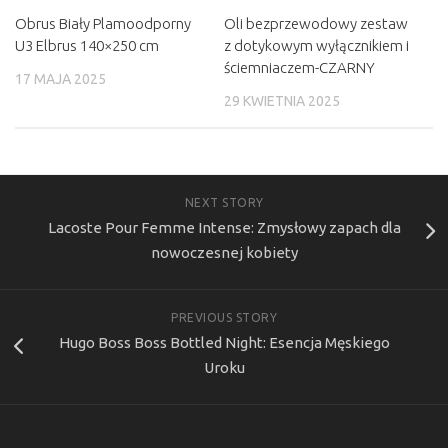
Obrus Biały Plamoodporny
Oli bezprzewodowy zestaw
U3 Elbrus 140×250 cm
z dotykowym wyłącznikiem i
ściemniaczem-CZARNY
17 MAJA 2025
29 KWIETNIA 2025
NEXT STORY
Lacoste Pour Femme Intense: Zmysłowy zapach dla
nowoczesnej kobiety
PREVIOUS STORY
Hugo Boss Boss Bottled Night: Esencja Męskiego
Uroku