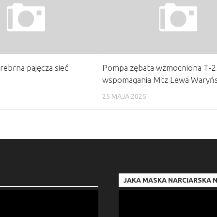
rebrna pajęcza sieć
Pompa zębata wzmocniona T-2
wspomagania Mtz Lewa Waryńs
25 MAJA 2025
JAKA MASKA NARCIARSKA N
Odtwarzacz
video