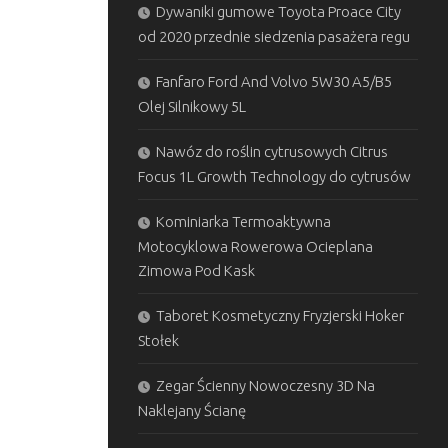
Dywaniki gumowe Toyota Proace City
od 2020 przednie siedzenia pasażera regu
Fanfaro Ford And Volvo 5W30 A5/B5
Olej Silnikowy 5L
Nawóz do roślin cytrusowych Citrus
Focus 1L Growth Technology do cytrusów
Kominiarka Termoaktywna
Motocyklowa Rowerowa Ocieplana
Zimowa Pod Kask
Taboret Kosmetyczny Fryzjerski Hoker
Stołek
Zegar Ścienny Nowoczesny 3D Na
Naklejany Ścianę