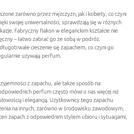
zone zarówno przez mężczyzn, jak i kobiety, co czyni
ki swojej uniwersalności, sprawdzają się w różnych
azje. Fabryczny flakon w eleganckim kształcie nie
ręczny – łatwo zabrać go ze sobą w podróż.
ługotrwałe cieszenie się zapachem, co czyni go
egularnie używają perfum.
rzyjemności z zapachu, ale także sposób na
odpowiednich perfum często mówi o nas więcej niż
słowością i elegancją. Użytkownicy tego zapachu
rażenia na innych, zarówno w środowisku zawodowym,
ć ten zapach z odpowiednim stylem ubioru i sytuacjami,