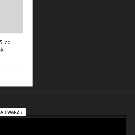
5. do
ki
A TWARZ ?