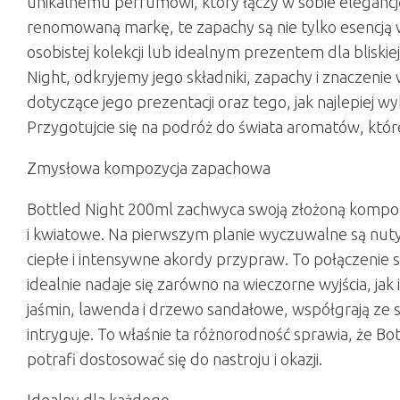
unikalnemu perfumowi, który łączy w sobie elegancj
renomowaną markę, te zapachy są nie tylko esencją
osobistej kolekcji lub idealnym prezentem dla bliskie
Night, odkryjemy jego składniki, zapachy i znaczeni
dotyczące jego prezentacji oraz tego, jak najlepiej w
Przygotujcie się na podróż do świata aromatów, które
Zmysłowa kompozycja zapachowa
Bottled Night 200ml zachwyca swoją złożoną kompoz
i kwiatowe. Na pierwszym planie wyczuwalne są nut
ciepłe i intensywne akordy przypraw. To połączenie
idealnie nadaje się zarówno na wieczorne wyjścia, jak 
jaśmin, lawenda i drzewo sandałowe, współgrają ze s
intryguje. To właśnie ta różnorodność sprawia, że Bo
potrafi dostosować się do nastroju i okazji.