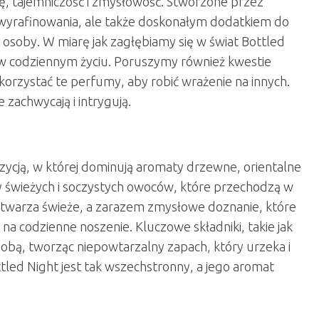
ę, tajemniczość i zmysłowość. Stworzone przez
 wyrafinowania, ale także doskonałym dodatkiem do
j osoby. W miarę jak zagłębiamy się w świat Bottled
e w codziennym życiu. Poruszymy również kwestie
ykorzystać te perfumy, aby robić wrażenie na innych.
 zachwycają i intrygują.
ycją, w której dominują aromaty drzewne, orientalne
y świeżych i soczystych owoców, które przechodzą w
 stwarza świeże, a zarazem zmysłowe doznanie, które
i na codzienne noszenie. Kluczowe składniki, takie jak
obą, tworząc niepowtarzalny zapach, który urzeka i
ttled Night jest tak wszechstronny, a jego aromat