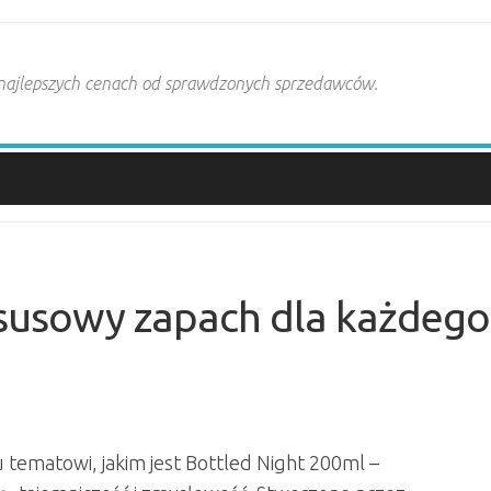
 najlepszych cenach od sprawdzonych sprzedawców.
ksusowy zapach dla każdego
 tematowi, jakim jest Bottled Night 200ml –