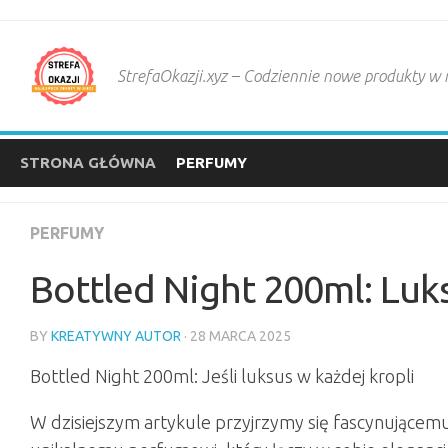
Skip
to
content
StrefaOkazji.xyz – Codziennie nowe produkty w
STRONA GŁÓWNA
PERFUMY
PERFUMY
Bottled Night 200ml: Lu
BY
KREATYWNY AUTOR
· 28 MARCA 2025
Bottled Night 200ml: Jeśli luksus w każdej kropli
W dzisiejszym artykule przyjrzymy się fascynującemu