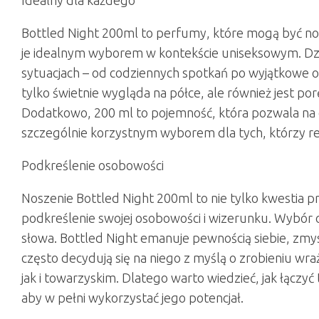
Idealny dla każdego
Bottled Night 200ml to perfumy, które mogą być nos
je idealnym wyborem w kontekście uniseksowym. Dzię
sytuacjach – od codziennych spotkań po wyjątkowe ok
tylko świetnie wygląda na półce, ale również jest po
Dodatkowo, 200 ml to pojemność, która pozwala na d
szczególnie korzystnym wyborem dla tych, którzy r
Podkreślenie osobowości
Noszenie Bottled Night 200ml to nie tylko kwestia p
podkreślenie swojej osobowości i wizerunku. Wybór 
słowa. Bottled Night emanuje pewnością siebie, zmy
często decydują się na niego z myślą o zrobieniu w
jak i towarzyskim. Dlatego warto wiedzieć, jak łączy
aby w pełni wykorzystać jego potencjał.