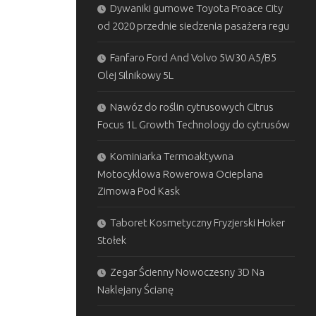
Dywaniki gumowe Toyota Proace City
od 2020 przednie siedzenia pasażera regu
Fanfaro Ford And Volvo 5W30 A5/B5
Olej Silnikowy 5L
Nawóz do roślin cytrusowych Citrus
Focus 1L Growth Technology do cytrusów
Kominiarka Termoaktywna
Motocyklowa Rowerowa Ocieplana
Zimowa Pod Kask
Taboret Kosmetyczny Fryzjerski Hoker
Stołek
Zegar Ścienny Nowoczesny 3D Na
Naklejany Ścianę