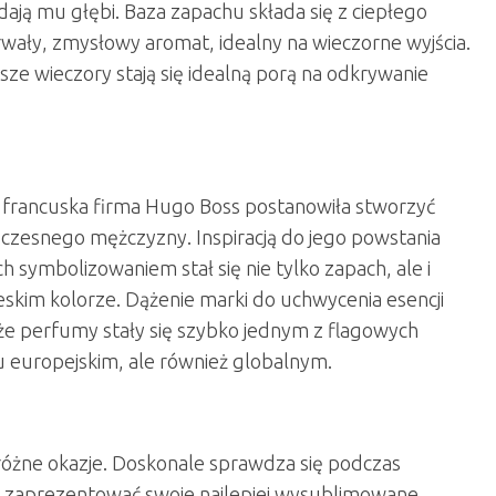
dają mu głębi. Baza zapachu składa się z ciepłego
ały, zmysłowy aromat, idealny na wieczorne wyjścia.
jsze wieczory stają się idealną porą na odkrywanie
to francuska firma Hugo Boss postanowiła stworzyć
oczesnego mężczyzny. Inspiracją do jego powstania
ch symbolizowaniem stał się nie tylko zapach, ale i
skim kolorze. Dążenie marki do uchwycenia esencji
 że perfumy stały się szybko jednym z flagowych
u europejskim, ale również globalnym.
różne okazje. Doskonale sprawdza się podczas
sz zaprezentować swoje najlepiej wysublimowane