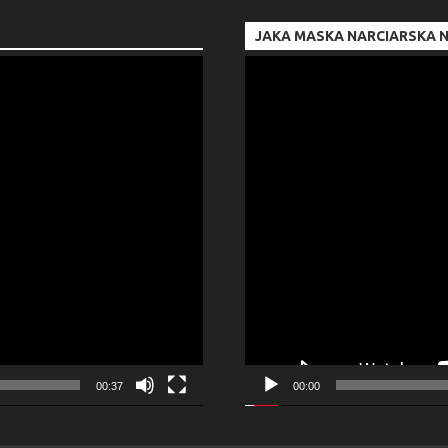
JAKA MASKA NARCIARSKA N
Odtwarzacz
video
00:37
00:00