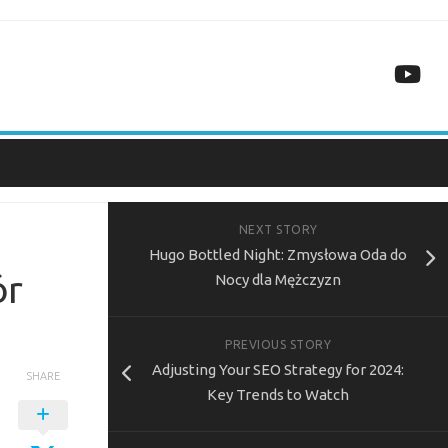
NEXT STORY
Hugo Bottled Night: Zmysłowa Oda do
ór
Nocy dla Mężczyzn
PREVIOUS STORY
Adjusting Your SEO Strategy for 2024:
SHARE
Key Trends to Watch