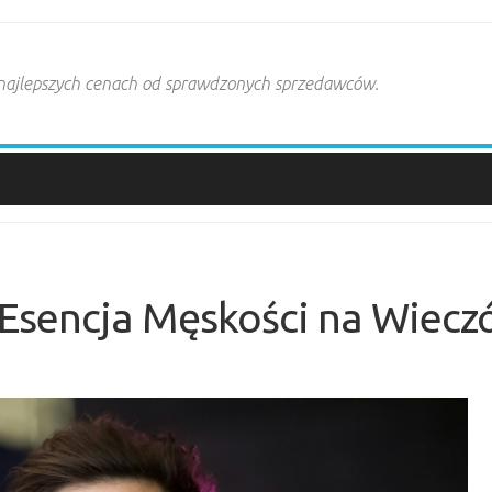
 najlepszych cenach od sprawdzonych sprzedawców.
 Esencja Męskości na Wiecz