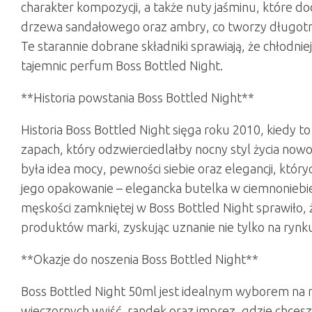
charakter kompozycji, a także nuty jaśminu, które do
drzewa sandałowego oraz ambry, co tworzy długotrw
Te starannie dobrane składniki sprawiają, że chłodnie
tajemnic perfum Boss Bottled Night.
**Historia powstania Boss Bottled Night**
Historia Boss Bottled Night sięga roku 2010, kiedy 
zapach, który odzwierciedlałby nocny styl życia now
była idea mocy, pewności siebie oraz elegancji, który
jego opakowanie – elegancka butelka w ciemnoniebie
męskości zamkniętej w Boss Bottled Night sprawiło,
produktów marki, zyskując uznanie nie tylko na rynk
**Okazje do noszenia Boss Bottled Night**
Boss Bottled Night 50ml jest idealnym wyborem na 
wieczornych wyjść, randek oraz imprez, gdzie chce