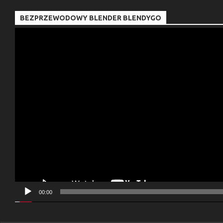
BEZPRZEWODOWY BLENDER BLENDYGO
Odtwarzacz
video
00:00