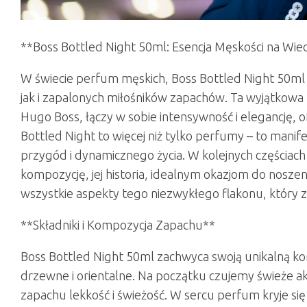
**Boss Bottled Night 50ml: Esencja Męskości na Wie
W świecie perfum męskich, Boss Bottled Night 50m
jak i zapalonych miłośników zapachów. Ta wyjątko
Hugo Boss, łączy w sobie intensywność i elegancję,
Bottled Night to więcej niż tylko perfumy – to manif
przygód i dynamicznego życia. W kolejnych częściach
kompozycję, jej historia, idealnym okazjom do nosze
wszystkie aspekty tego niezwykłego flakonu, który z
**Składniki i Kompozycja Zapachu**
Boss Bottled Night 50ml zachwyca swoją unikalną ko
drzewne i orientalne. Na początku czujemy świeże a
zapachu lekkość i świeżość. W sercu perfum kryje si