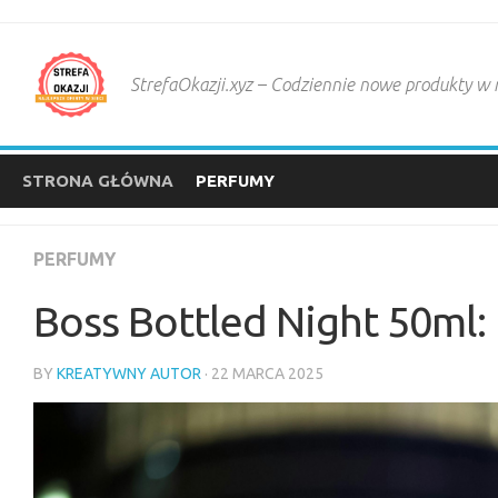
Skip
to
content
StrefaOkazji.xyz – Codziennie nowe produkty w
STRONA GŁÓWNA
PERFUMY
PERFUMY
Boss Bottled Night 50ml:
BY
KREATYWNY AUTOR
· 22 MARCA 2025