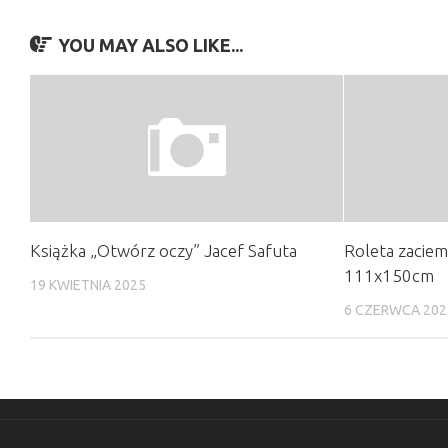
YOU MAY ALSO LIKE...
Książka „Otwórz oczy” Jacef Safuta
Roleta zaciem
111x150cm
19 KWIETNIA 2025
6 CZERWCA 202