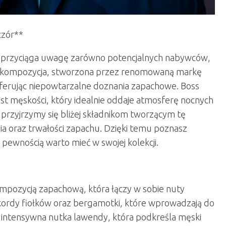
czór**
l przyciąga uwagę zarówno potencjalnych nabywców,
wa kompozycja, stworzona przez renomowaną markę
 oferując niepowtarzalne doznania zapachowe. Boss
est męskości, który idealnie oddaje atmosferę nocnych
 przyjrzymy się bliżej składnikom tworzącym tę
nia oraz trwałości zapachu. Dzięki temu poznasz
 pewnością warto mieć w swojej kolekcji.
mpozycją zapachową, która łączy w sobie nuty
kordy fiołków oraz bergamotki, które wprowadzają do
ę intensywna nutka lawendy, która podkreśla męski