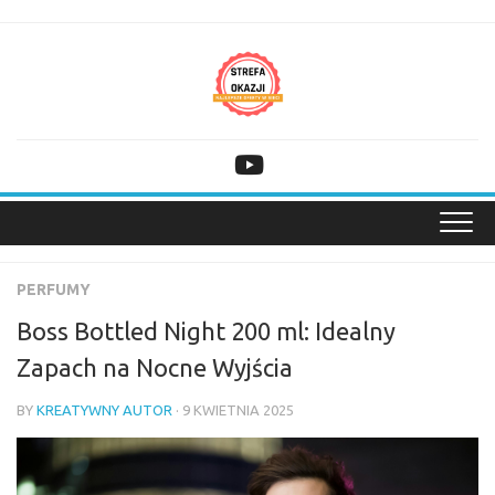
Skip
to
content
PERFUMY
Boss Bottled Night 200 ml: Idealny
Zapach na Nocne Wyjścia
BY
KREATYWNY AUTOR
· 9 KWIETNIA 2025