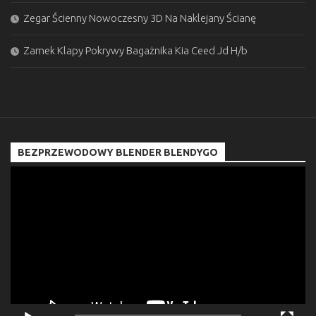
Zegar Ścienny Nowoczesny 3D Na Naklejany Ścianę
Zamek Klapy Pokrywy Bagażnika Kia Ceed Jd H/b
BEZPRZEWODOWY BLENDER BLENDYGO
Odtwarzacz
video