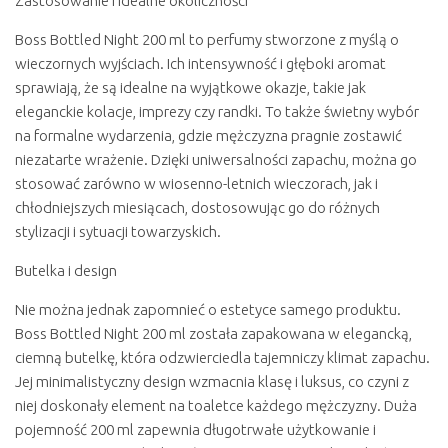
Zastosowanie i idealne okoliczności
Boss Bottled Night 200 ml to perfumy stworzone z myślą o
wieczornych wyjściach. Ich intensywność i głęboki aromat
sprawiają, że są idealne na wyjątkowe okazje, takie jak
eleganckie kolacje, imprezy czy randki. To także świetny wybór
na formalne wydarzenia, gdzie mężczyzna pragnie zostawić
niezatarte wrażenie. Dzięki uniwersalności zapachu, można go
stosować zarówno w wiosenno-letnich wieczorach, jak i
chłodniejszych miesiącach, dostosowując go do różnych
stylizacji i sytuacji towarzyskich.
Butelka i design
Nie można jednak zapomnieć o estetyce samego produktu.
Boss Bottled Night 200 ml została zapakowana w elegancką,
ciemną butelkę, która odzwierciedla tajemniczy klimat zapachu.
Jej minimalistyczny design wzmacnia klasę i luksus, co czyni z
niej doskonały element na toaletce każdego mężczyzny. Duża
pojemność 200 ml zapewnia długotrwałe użytkowanie i