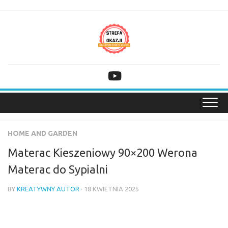
Skip
to
content
HOME AND GARDEN
Materac Kieszeniowy 90×200 Werona
Materac do Sypialni
BY
KREATYWNY AUTOR
· 18 KWIETNIA 2025