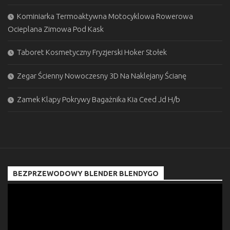
Kominiarka Termoaktywna Motocyklowa Rowerowa
Ocieplana Zimowa Pod Kask
Taboret Kosmetyczny Fryzjerski Hoker Stołek
Zegar Ścienny Nowoczesny 3D Na Naklejany Ścianę
Zamek Klapy Pokrywy Bagażnika Kia Ceed Jd H/b
BEZPRZEWODOWY BLENDER BLENDYGO
Odtwarzacz
video