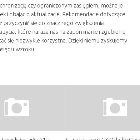
ynchronizacją czy ograniczonym zasięgiem, można je
k i dbając o aktualizacje. Rekomendacje dotyczące
ż przyczynić się do znacznego zwiększenia
życia, które naraża nas na zapominanie i zgubienie
zać się niezwykle korzystna. Dzięki niemu zyskujemy
asięgu wzroku.
t męski Squadra 21 z
Gra planszowa G3 Othello Class