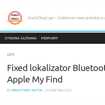
Skip
to
content
StrefaOkazji.xyz – Codziennie nowe produkty w
STRONA GŁÓWNA
PERFUMY
GPS
Fixed lokalizator Bluetoo
Apple My Find
BY
KREATYWNY AUTOR
· 25 KWIETNIA 2025