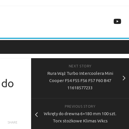
NEXT STORY
Rura Wąż Turbo Intercoolera Mini
 do
Cooper F54 F55 F56 F57 F60 B47
11618577233
PREVIOUS STORY
Wkręty do drewna 6×180 mm 100 szt.
Torx stożkowe Klimas Wkcs
SHARE