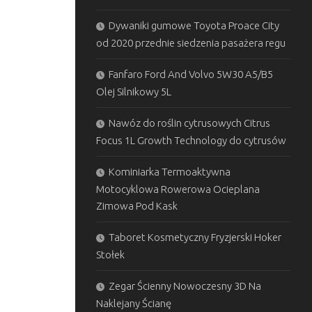
Dywaniki gumowe Toyota Proace City
od 2020 przednie siedzenia pasażera regu
Fanfaro Ford And Volvo 5W30 A5/B5
Olej Silnikowy 5L
Nawóz do roślin cytrusowych Citrus
Focus 1L Growth Technology do cytrusów
Kominiarka Termoaktywna
Motocyklowa Rowerowa Ocieplana
Zimowa Pod Kask
Taboret Kosmetyczny Fryzjerski Hoker
Stołek
Zegar Ścienny Nowoczesny 3D Na
Naklejany Ścianę