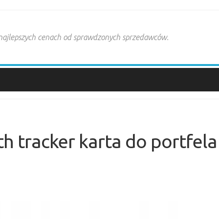
 najlepszych cenach od sprawdzonych sprzedawców.
th tracker karta do portfela