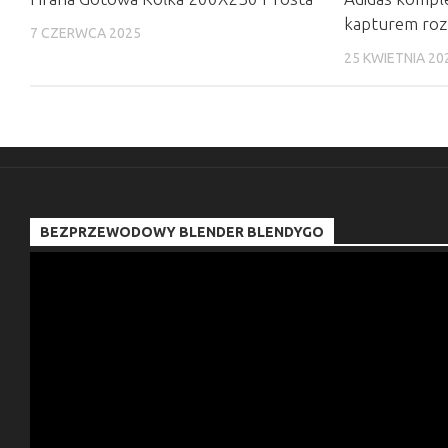
kapturem ro
7 CZERWCA 2025
25 KWIETNIA 20
BEZPRZEWODOWY BLENDER BLENDYGO
Odtwarzacz
video