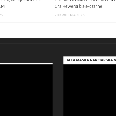
z.M
Gra Rewersi białe-czarne
25
28 KWIETNIA 2025
JAKA MASKA NARCIARSKA N
Odtwarzacz
video