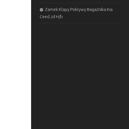
Zamek Klapy Pokrywy Bagażnika Kia
Ceed Jd H/b