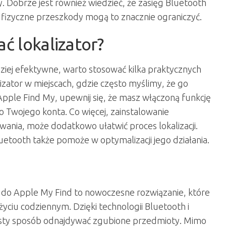
y. Dobrze jest również wiedzieć, że zasięg Bluetooth
e fizyczne przeszkody mogą to znacznie ograniczyć.
ć lokalizator?
dziej efektywne, warto stosować kilka praktycznych
zator w miejscach, gdzie często myślimy, że go
Apple Find My, upewnij się, że masz włączoną funkcję
do Twojego konta. Co więcej, zainstalowanie
wania, może dodatkowo ułatwić proces lokalizacji.
etooth także pomoże w optymalizacji jego działania.
la do Apple My Find to nowoczesne rozwiązanie, które
ciu codziennym. Dzięki technologii Bluetooth i
rosty sposób odnajdywać zgubione przedmioty. Mimo