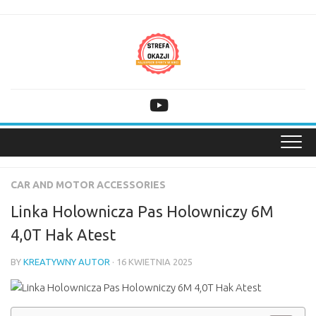
Skip
to
content
CAR AND MOTOR ACCESSORIES
Linka Holownicza Pas Holowniczy 6M
4,0T Hak Atest
BY
KREATYWNY AUTOR
· 16 KWIETNIA 2025