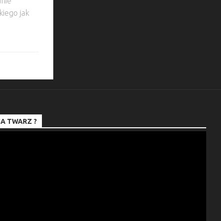
anie
iego jak
A TWARZ ?