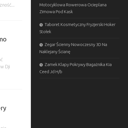
Motocyklowa Rowerowa Ocieplana
ność...
Zimowa Pod Kask
Taboret Kosmetyczny Fryzjerski Hoker
Stołek
smo
Zegar Ścienny Nowoczesny 3D Na
Naklejany Ścianę
ać
Zamek Klapy Pokrywy Bagażnika Kia
w Dji
Ceed Jd H/b
ery