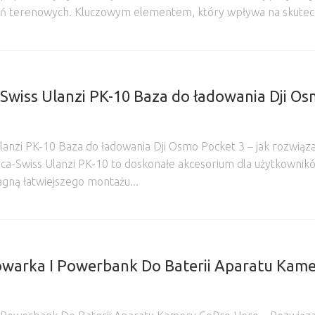
ań terenowych. Kluczowym elementem, który wpływa na skutecz
-Swiss Ulanzi PK-10 Baza do ładowania Dji O
lanzi PK-10 Baza do ładowania Dji Osmo Pocket 3 – jak rozwiąz
a-Swiss Ulanzi PK-10 to doskonałe akcesorium dla użytkownikó
gną łatwiejszego montażu...
owarka I Powerbank Do Baterii Aparatu Kam