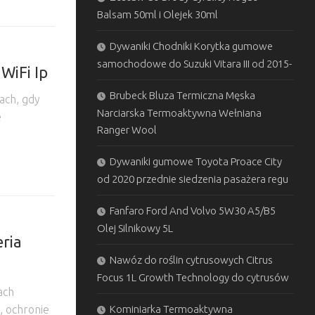
Balsam 50ml i Olejek 30ml
Dywaniki Chodniki Korytka gumowe
samochodowe do Suzuki Vitara III od 2015-
WiFi Ip
Brubeck Bluza Termiczna Męska
ach, gdy
Narciarska Termoaktywna Wełniana
e
Ranger Wool
Dywaniki gumowe Toyota Proace City
od 2020 przednie siedzenia pasażera regu
Fanfaro Ford And Volvo 5W30 A5/B5
Olej Silnikowy 5L
ria
Nawóz do roślin cytrusowych Citrus
Focus 1L Growth Technology do cytrusów
ach
Kominiarka Termoaktywna
, ochronie