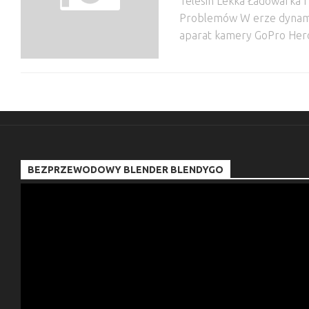
Telesin Lekka Ładowarka 
Problemów W erze dynamicz
aparat kamery GoPro Hero,
BEZPRZEWODOWY BLENDER BLENDYGO
Odtwarzacz
video