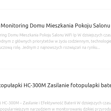
onitoring Domu Mieszkania Pokoju Salonu 
ng Domu Mieszkania Pokoju Salonu WiFi Ip W dzisiejszych czas
jednym z głównych priorytetów w życiu codziennym, technologi
uczową rolę. Jednym z najnowszych rozwiązań na rynku...
opułapki HC-300M Zasilanie fotopulapki bate
 HC-300M – Zasilanie i Efektywność Baterii W dzisiejszych czas
az popularniejszym narzędziem w monitorowaniu dzikiej przyrody