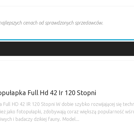
 najlepszych cenach od sprawdzonych sprzedawców.
ułapka Full Hd 42 Ir 120 Stopni
Full HD 42 IR 120 Stopni W dobie szybko rozwijającej się techn
eż jako fotopułapki, zdobywają coraz większą popularność wśr
wych i badaczy dzikiej fauny. Model...