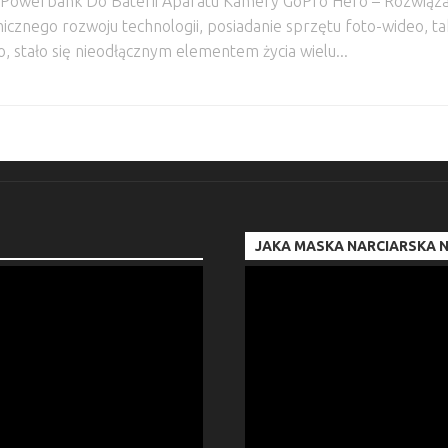
I Powerbank Do Baterii Aparatu Kamery GoPro Hero – Rozwiąz
nego rozwoju technologii, posiadanie sprzętu foto-wideo, tak
 stało się nieodłącznym elementem życia wielu...
JAKA MASKA NARCIARSKA N
Odtwarzacz
video