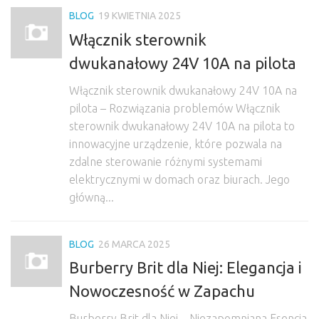
BLOG
19 KWIETNIA 2025
Włącznik sterownik
dwukanałowy 24V 10A na pilota
Włącznik sterownik dwukanałowy 24V 10A na
pilota – Rozwiązania problemów Włącznik
sterownik dwukanałowy 24V 10A na pilota to
innowacyjne urządzenie, które pozwala na
zdalne sterowanie różnymi systemami
elektrycznymi w domach oraz biurach. Jego
główną...
BLOG
26 MARCA 2025
Burberry Brit dla Niej: Elegancja i
Nowoczesność w Zapachu
Burberry Brit dla Niej – Niezapomniana Esencja