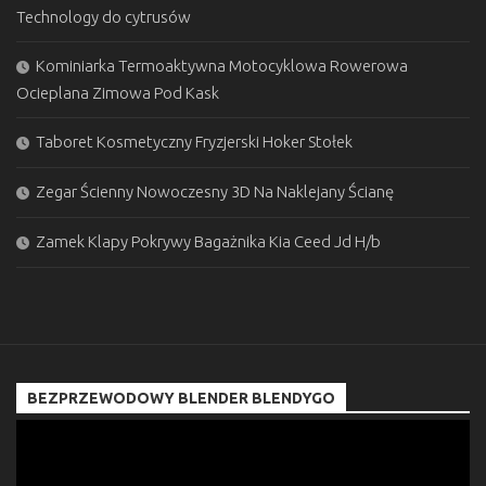
Technology do cytrusów
Kominiarka Termoaktywna Motocyklowa Rowerowa
Ocieplana Zimowa Pod Kask
Taboret Kosmetyczny Fryzjerski Hoker Stołek
Zegar Ścienny Nowoczesny 3D Na Naklejany Ścianę
Zamek Klapy Pokrywy Bagażnika Kia Ceed Jd H/b
BEZPRZEWODOWY BLENDER BLENDYGO
Odtwarzacz
video