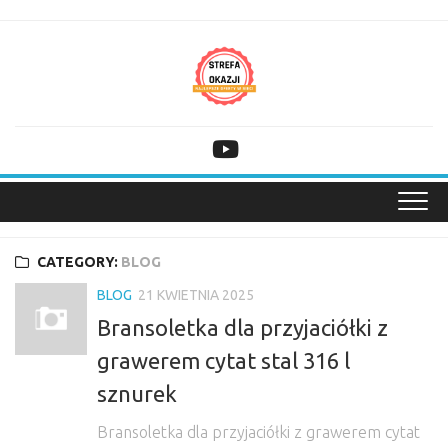
Skip
to
content
CATEGORY:
BLOG
BLOG
21 KWIETNIA 2025
Bransoletka dla przyjaciółki z
grawerem cytat stal 316 l
sznurek
Bransoletka dla przyjaciółki z grawerem cytat