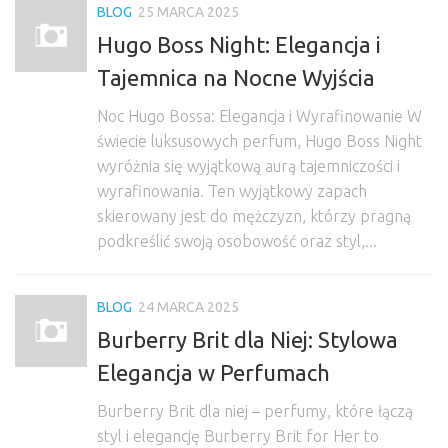
BLOG
25 MARCA 2025
Hugo Boss Night: Elegancja i
Tajemnica na Nocne Wyjścia
Noc Hugo Bossa: Elegancja i Wyrafinowanie W
świecie luksusowych perfum, Hugo Boss Night
wyróżnia się wyjątkową aurą tajemniczości i
wyrafinowania. Ten wyjątkowy zapach
skierowany jest do mężczyzn, którzy pragną
podkreślić swoją osobowość oraz styl,...
BLOG
24 MARCA 2025
Burberry Brit dla Niej: Stylowa
Elegancja w Perfumach
Burberry Brit dla niej – perfumy, które łączą
styl i elegancję Burberry Brit for Her to