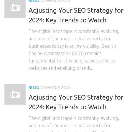
BLOG
22 MARCA 2025
Adjusting Your SEO Strategy for
2024: Key Trends to Watch
The digital landscape is constantly evolving,
and one of the most critical aspects for
businesses today is online visibility. Search
Engine Optimization (SEO) remains
fundamental for driving organic traffic to
websites and enabling brands...
BLOG
21 MARCA 2025
Adjusting Your SEO Strategy for
2024: Key Trends to Watch
The digital landscape is constantly evolving,
and one of the most critical aspects for