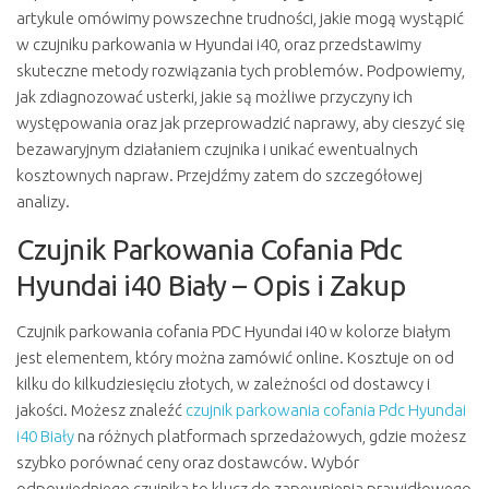
artykule omówimy powszechne trudności, jakie mogą wystąpić
w czujniku parkowania w Hyundai i40, oraz przedstawimy
skuteczne metody rozwiązania tych problemów. Podpowiemy,
jak zdiagnozować usterki, jakie są możliwe przyczyny ich
występowania oraz jak przeprowadzić naprawy, aby cieszyć się
bezawaryjnym działaniem czujnika i unikać ewentualnych
kosztownych napraw. Przejdźmy zatem do szczegółowej
analizy.
Czujnik Parkowania Cofania Pdc
Hyundai i40 Biały – Opis i Zakup
Czujnik parkowania cofania PDC Hyundai i40 w kolorze białym
jest elementem, który można zamówić online. Kosztuje on od
kilku do kilkudziesięciu złotych, w zależności od dostawcy i
jakości. Możesz znaleźć
czujnik parkowania cofania Pdc Hyundai
i40 Biały
na różnych platformach sprzedażowych, gdzie możesz
szybko porównać ceny oraz dostawców. Wybór
odpowiedniego czujnika to klucz do zapewnienia prawidłowego