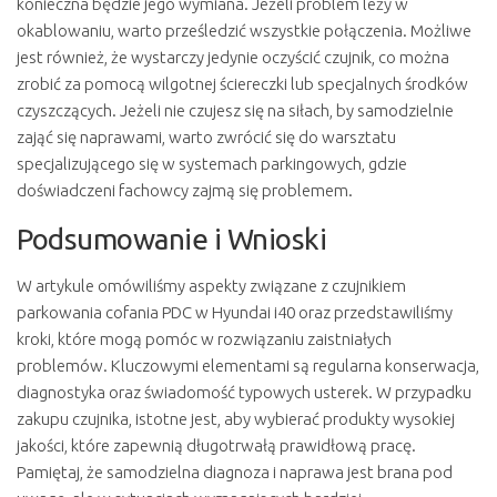
konieczna będzie jego wymiana. Jeżeli problem leży w
okablowaniu, warto prześledzić wszystkie połączenia. Możliwe
jest również, że wystarczy jedynie oczyścić czujnik, co można
zrobić za pomocą wilgotnej ściereczki lub specjalnych środków
czyszczących. Jeżeli nie czujesz się na siłach, by samodzielnie
zająć się naprawami, warto zwrócić się do warsztatu
specjalizującego się w systemach parkingowych, gdzie
doświadczeni fachowcy zajmą się problemem.
Podsumowanie i Wnioski
W artykule omówiliśmy aspekty związane z czujnikiem
parkowania cofania PDC w Hyundai i40 oraz przedstawiliśmy
kroki, które mogą pomóc w rozwiązaniu zaistniałych
problemów. Kluczowymi elementami są regularna konserwacja,
diagnostyka oraz świadomość typowych usterek. W przypadku
zakupu czujnika, istotne jest, aby wybierać produkty wysokiej
jakości, które zapewnią długotrwałą prawidłową pracę.
Pamiętaj, że samodzielna diagnoza i naprawa jest brana pod