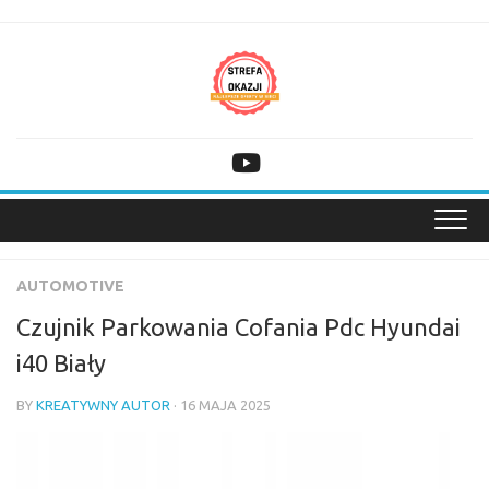
Skip
to
content
AUTOMOTIVE
Czujnik Parkowania Cofania Pdc Hyundai
i40 Biały
BY
KREATYWNY AUTOR
· 16 MAJA 2025