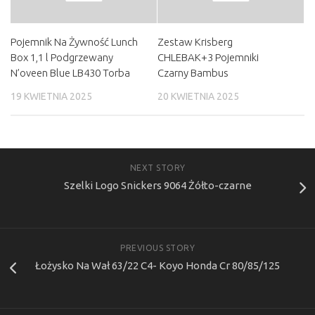
Pojemnik Na Żywność Lunch
Zestaw Krisberg
Box 1,1 l Podgrzewany
CHLEBAK+3 Pojemniki
N’oveen Blue LB430 Torba
Czarny Bambus
19 KWIETNIA 2025
20 KWIETNIA 2025
NEXT STORY
Szelki Logo Snickers 9064 Żółto-czarne
PREVIOUS STORY
Łożysko Na Wał 63/22 C4- Koyo Honda Cr 80/85/125