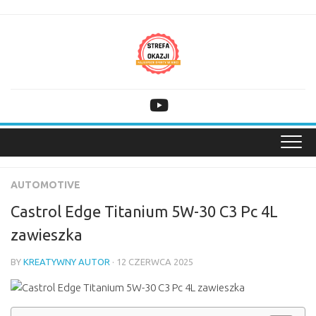
Skip
to
content
AUTOMOTIVE
Castrol Edge Titanium 5W-30 C3 Pc 4L
zawieszka
BY
KREATYWNY AUTOR
· 12 CZERWCA 2025