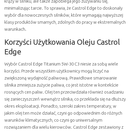
krąży w silniku, ale także zapobiega jego zużywaniu się,
minimalizując tarcie. To sprawia, że Castrol Edge to doskonały
wybór dla nowoczesnych silników, które wymagają najwyższej
klasy produktów smarnych, zdolnych do pracy w ekstremalnych
warunkach.
Korzyści Użytkowania Oleju Castrol
Edge
Wybór Castrol Edge Titanium 5W-30 C3 niesie za sobą wiele
korzyści. Przede wszystkim użytkownicy mogą liczyć na
zwiększoną wydajność paliwową. Prawidłowe smarowanie
silnika zmniejsza zużycie paliwa, co jest istotne w kontekście
rosnących cen paliw. Olej ten przeciwdziała również osadzaniu
się zanieczyszczeń wewnątrz silnika, co przekłada się na dłuższy
okres eksploatacji. Ponadto, szeroki zakres temperatury, w
jakim olej ten może działać, czyni go odpowiednim do różnych
warunków klimatycznych, co czyni go uniwersalnym
rozwiązaniem dla wielu kierowców. Castrol Edge zestawiony z