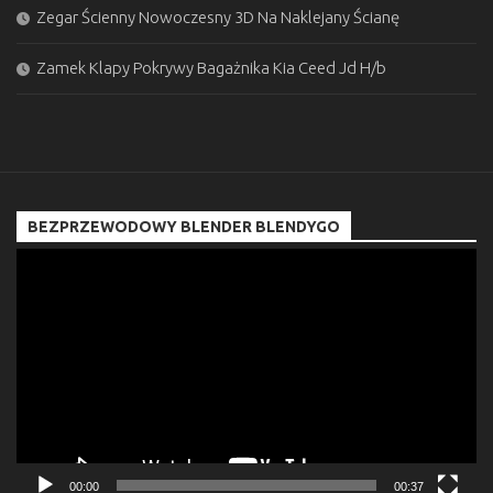
Zegar Ścienny Nowoczesny 3D Na Naklejany Ścianę
Zamek Klapy Pokrywy Bagażnika Kia Ceed Jd H/b
BEZPRZEWODOWY BLENDER BLENDYGO
Odtwarzacz
video
00:00
00:37