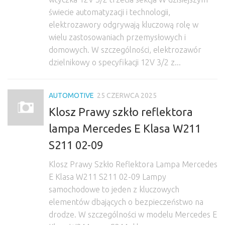
świecie automatyzacji i technologii,
elektrozawory odgrywają kluczową rolę w
wielu zastosowaniach przemysłowych i
domowych. W szczególności, elektrozawór
dzielnikowy o specyfikacji 12V 3/2 z...
AUTOMOTIVE
25 CZERWCA 2025
Klosz Prawy szkło reflektora
lampa Mercedes E Klasa W211
S211 02-09
Klosz Prawy Szkło Reflektora Lampa Mercedes
E Klasa W211 S211 02-09 Lampy
samochodowe to jeden z kluczowych
elementów dbających o bezpieczeństwo na
drodze. W szczególności w modelu Mercedes E