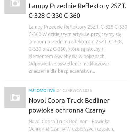
Lampy Przednie Reflektory 2SZT.
C-328 C-330 C-360
Lampy Przednie Reflektory 2SZT. C-328 C-330
C-360 W dzisiejszym artykule przyjrzymy się
lampom przednim reflektorom 2SZT. C-328,
C-330 oraz C-360, które są istotnym
elementem oświetlenia w pojazdach.
Odpowiednie oświetlenie ma kluczowe
znaczenie dla bezpieczeństwa...
AUTOMOTIVE
24 CZERWCA 2025
Novol Cobra Truck Bedliner
powłoka ochronna Czarny
Novol Cobra Truck Bedliner – Powłoka
Ochronna Czarny W dzisiejszych czasach,