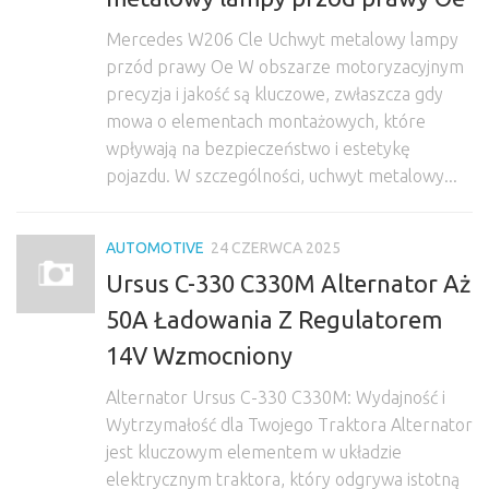
Mercedes W206 Cle Uchwyt metalowy lampy
przód prawy Oe W obszarze motoryzacyjnym
precyzja i jakość są kluczowe, zwłaszcza gdy
mowa o elementach montażowych, które
wpływają na bezpieczeństwo i estetykę
pojazdu. W szczególności, uchwyt metalowy...
AUTOMOTIVE
24 CZERWCA 2025
Ursus C-330 C330M Alternator Aż
50A Ładowania Z Regulatorem
14V Wzmocniony
Alternator Ursus C-330 C330M: Wydajność i
Wytrzymałość dla Twojego Traktora Alternator
jest kluczowym elementem w układzie
elektrycznym traktora, który odgrywa istotną