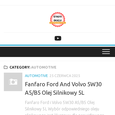
Skip
to
content
CATEGORY:
AUTOMOTIVE
AUTOMOTIVE
25 CZERWCA 2025
Fanfaro Ford And Volvo 5W30
A5/B5 Olej Silnikowy 5L
Fanfaro Ford i Volvo 5W30 A5/B5 Olej
Silnikowy 5L Wybór odpowiedniego oleju