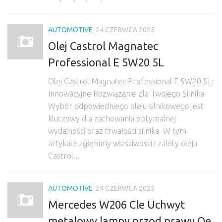
AUTOMOTIVE
24 CZERWCA 2025
Olej Castrol Magnatec
Professional E 5W20 5L
Olej Castrol Magnatec Professional E 5W20 5L:
Innowacyjne Rozwiązanie dla Twojego Silnika
Wybór odpowiedniego oleju silnikowego jest
kluczowy dla zachowania optymalnej
wydajności oraz trwałości silnika. W tym
artykule zgłębimy właściwości i zalety oleju
Castrol...
AUTOMOTIVE
24 CZERWCA 2025
Mercedes W206 Cle Uchwyt
metalowy lampy przod prawy Oe