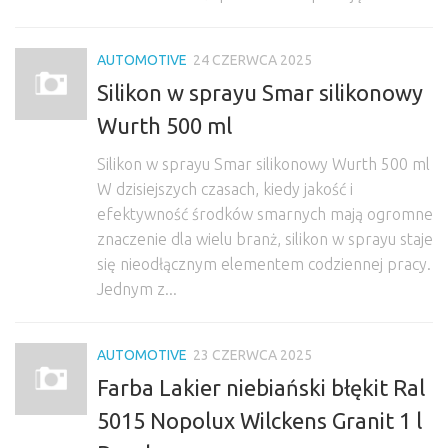
AUTOMOTIVE
24 CZERWCA 2025
Silikon w sprayu Smar silikonowy
Wurth 500 ml
Silikon w sprayu Smar silikonowy Wurth 500 ml
W dzisiejszych czasach, kiedy jakość i
efektywność środków smarnych mają ogromne
znaczenie dla wielu branż, silikon w sprayu staje
się nieodłącznym elementem codziennej pracy.
Jednym z...
AUTOMOTIVE
23 CZERWCA 2025
Farba Lakier niebiański błękit Ral
5015 Nopolux Wilckens Granit 1 l