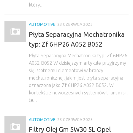
który...
AUTOMOTIVE
23 CZERWCA 2025
Płyta Separacyjna Mechatronika
typ: Zf 6HP26 A052 B052
Płyta Separacyjna Mechatronika typ: Zf 6HP26
A052 B052 W dzisiejszym artykule przyjrzymy
się istotnemu elementowi w branży
mechatronicznej, jakim jest płyta separacyjna
oznaczona jako Zf 6HP26 A052 B052. W
kontekście nowoczesnych systemów transmisji,
te...
AUTOMOTIVE
23 CZERWCA 2025
Filtry Olej Gm 5W30 5L Opel