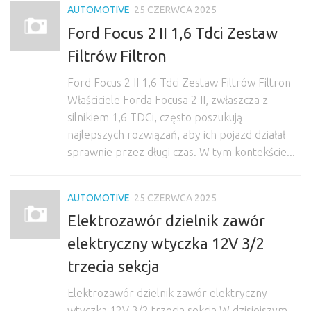
AUTOMOTIVE
25 CZERWCA 2025
Ford Focus 2 II 1,6 Tdci Zestaw
Filtrów Filtron
Ford Focus 2 II 1,6 Tdci Zestaw Filtrów Filtron
Właściciele Forda Focusa 2 II, zwłaszcza z
silnikiem 1,6 TDCi, często poszukują
najlepszych rozwiązań, aby ich pojazd działał
sprawnie przez długi czas. W tym kontekście...
AUTOMOTIVE
25 CZERWCA 2025
Elektrozawór dzielnik zawór
elektryczny wtyczka 12V 3/2
trzecia sekcja
Elektrozawór dzielnik zawór elektryczny
wtyczka 12V 3/2 trzecia sekcja W dzisiejszym