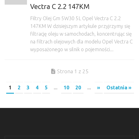
Vectra C 2.2 147KM
Filtry Olej Gm 5W30 5L Opel Vectra C 2.2
147KM W dzisiejszym artykule przyjrzymy się
filtrację oleju w samochodach, koncentrując się
na filtrach olejowych dla modelu Opel Vectra C
wyposażonego w silnik o pojemności...
Strona 1 z 25
1
2
3
4
5
...
10
20
...
»
Ostatnia »