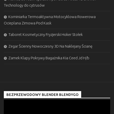
Technology do cytrusów
Kominiarka Termoaktywna Motocyklowa Rowerowa
Ocieplana Zimowa Pod Kask
Taboret Kosmetyczny Fryzjerski Hoker Stołek
Zegar Ścienny Nowoczesny 3D Na Naklejany Ścianę
Zamek Klapy Pokrywy Bagażnika Kia Ceed Jd H/b
BEZPRZEWODOWY BLENDER BLENDYGO
Odtwarzacz
video