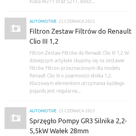
Klasa W211 oraz S211, klosz...
AUTOMOTIVE
25 CZERWCA 2025
Filtron Zestaw Filtrów do Renault
Clio III 1,2
Filtron Zestaw Filtrów do Renault Clio III 1,2 W
dzisiejszym artykule skupimy się na zestawie
filtrów Filtron przeznaczonym dla modelu
Renault Clio III o pojemności silnika 1,2.
Kluczowym elementem utrzymania każdego
pojazdu jest regularna...
AUTOMOTIVE
25 CZERWCA 2025
Sprzęgło Pompy GR3 Silnika 2,2-
5,5kW Wałek 28mm