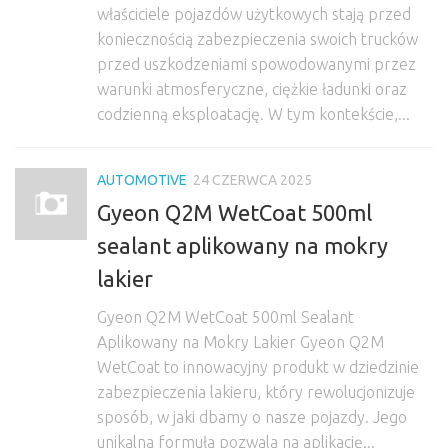
właściciele pojazdów użytkowych stają przed
koniecznością zabezpieczenia swoich trucków
przed uszkodzeniami spowodowanymi przez
warunki atmosferyczne, ciężkie ładunki oraz
codzienną eksploatację. W tym kontekście,...
AUTOMOTIVE
24 CZERWCA 2025
Gyeon Q2M WetCoat 500ml
sealant aplikowany na mokry
lakier
Gyeon Q2M WetCoat 500ml Sealant
Aplikowany na Mokry Lakier Gyeon Q2M
WetCoat to innowacyjny produkt w dziedzinie
zabezpieczenia lakieru, który rewolucjonizuje
sposób, w jaki dbamy o nasze pojazdy. Jego
unikalna formuła pozwala na aplikację...